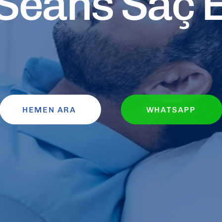
Seans Saç 
HEMEN ARA
WHATSAPP