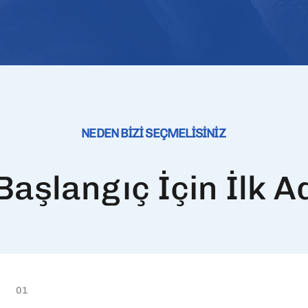
NEDEN BİZİ SEÇMELİSİNİZ
Başlangıç İçin İlk A
01