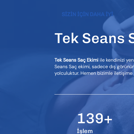
SİZİN İÇİN DAHA İYİ
Tek Seans S
Tek Seans Saç Ekimi
ile kendinizi ye
Seans Saç ekimi, sadece dış görünüm
yolculuktur. Hemen bizimle iletişim
139+
İşlem