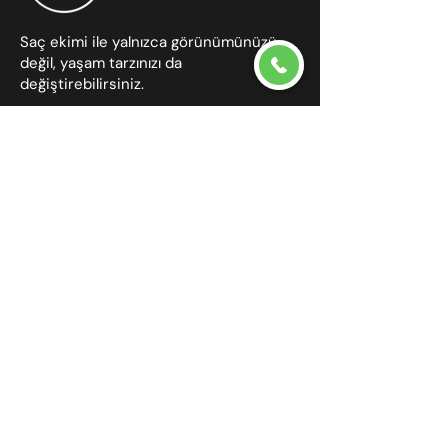
Saç ekimi ile yalnızca görünümünüzü
değil, yaşam tarzınızı da
değiştirebilirsiniz.
Haber Bülteni
Gönder
İletişim
Yenimahalle Mahallesi Atakent Bulvarı