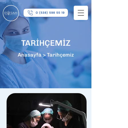
0 (538) 598 55 19
TARİHÇEMİZ
Anasayfa > Tarihçemiz