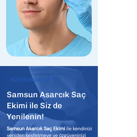
SİZİN İÇİN DAHA İYİ
Samsun Asarcık Saç
Ekimi ile Siz de
Yenilenin!
Samsun Asarcık Saç Ekimi
ile kendinizi
yeniden keşfetmeye ve özgüveninizi