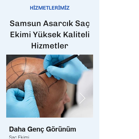
HİZMETLERİMİZ
Samsun Asarcık Saç
Ekimi Yüksek Kaliteli
Hizmetler
Daha Genç Görünüm
Daha Sağlıklı
Saç Ekimi
Sakal Ekimi