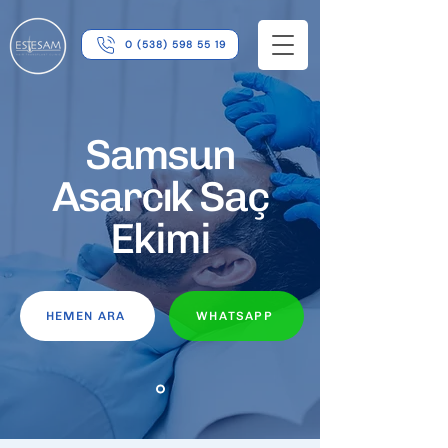
0 (538) 598 55 19
Samsun
Asarcık Saç
Ekimi
HEMEN ARA
WHATSAPP