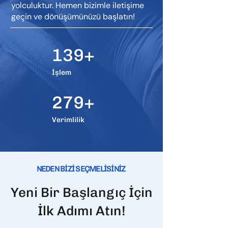
yolculuktur. Hemen bizimle iletişime
geçin ve dönüşümünüzü başlatın!
139+
İşlem
279+
Verimlilik
NEDEN BİZİ SEÇMELİSİNİZ
Yeni Bir Başlangıç İçin
İlk Adımı Atın!