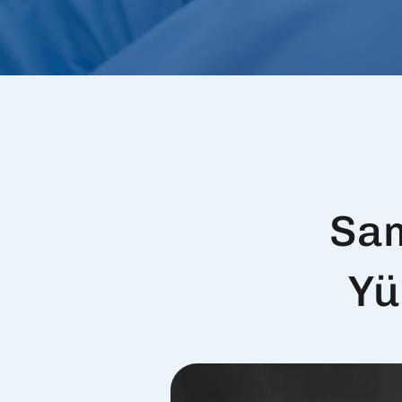
Sam
Yü