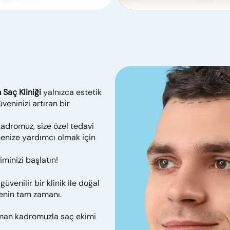
Saç Kliniği
yalnızca estetik
eninizi artıran bir
dromuz, size özel tedavi
tmenize yardımcı olmak için
iminizi başlatın!
venilir bir klinik ile doğal
enin tam zamanı.
man kadromuzla saç ekimi