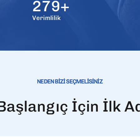
279+
Verimlilik
NEDEN BİZİ SEÇMELİSİNİZ
Başlangıç İçin İlk A