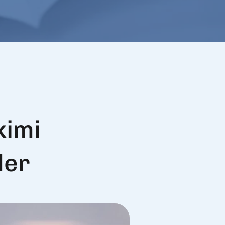
kimi
ler