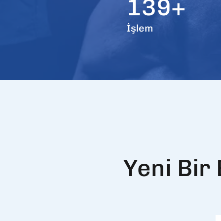
139+
İşlem
Yeni Bir 