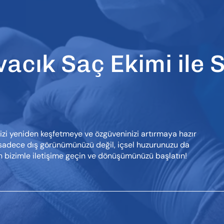
cık Saç Ekimi ile S
izi yeniden keşfetmeye ve özgüveninizi artırmaya hazır
sadece dış görünümünüzü değil, içsel huzurunuzu da
n bizimle iletişime geçin ve dönüşümünüzü başlatın!