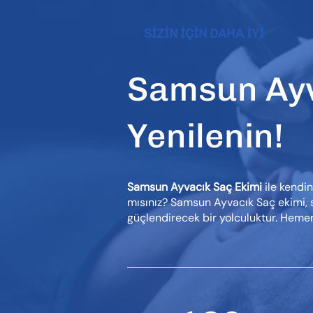
SİZİN İÇİN DAHA İYİ
Samsun Ayva
Yenilenin!
Samsun Ayvacık Saç Ekimi
ile kendin
mısınız? Samsun Ayvacık Saç ekimi, 
güçlendirecek bir yolculuktur. Heme