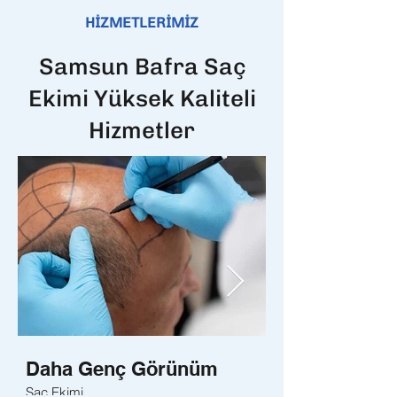
HİZMETLERİMİZ
Samsun Bafra Saç
Ekimi Yüksek Kaliteli
Hizmetler
Daha Genç Görünüm
Daha Sağlıklı
Saç Ekimi
Sakal Ekimi