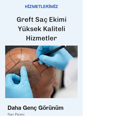
HİZMETLERİMİZ
Greft Saç Ekimi
Yüksek Kaliteli
Hizmetler
Daha Genç Görünüm
Daha Sağlıklı
Saç Ekimi
Sakal Ekimi