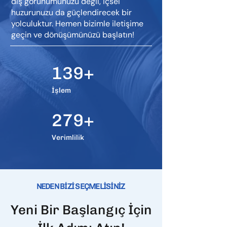
dış görünümünüzü değil, içsel
huzurunuzu da güçlendirecek bir
yolculuktur. Hemen bizimle iletişime
geçin ve dönüşümünüzü başlatın!
139+
İşlem
279+
Verimlilik
NEDEN BİZİ SEÇMELİSİNİZ
Yeni Bir Başlangıç İçin