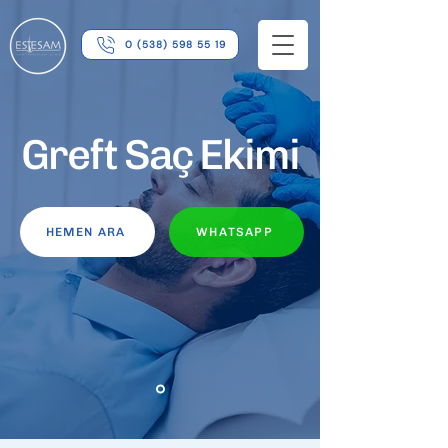
0 (538) 598 55 19
Greft Saç Ekimi
HEMEN ARA
WHATSAPP